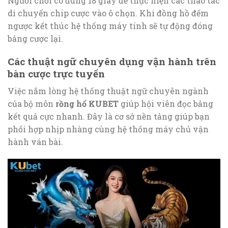
Người chơi có đúng 18 giây để thực hiện các thao tác
di chuyển chip cược vào ô chọn. Khi đồng hồ đếm
ngược kết thúc hệ thống máy tính sẽ tự động đóng
bảng cược lại.
Các thuật ngữ chuyên dụng vận hành trên
bàn cược trực tuyến
Việc nắm lòng hệ thống thuật ngữ chuyên ngành
của bộ môn
rồng hổ KUBET
giúp hội viên đọc bảng
kết quả cực nhanh. Đây là cơ sở nền tảng giúp bạn
phối hợp nhịp nhàng cùng hệ thống máy chủ vận
hành ván bài.