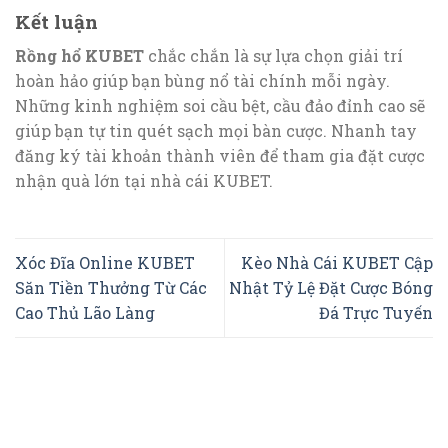
Kết luận
Rồng hổ KUBET
chắc chắn là sự lựa chọn giải trí
hoàn hảo giúp bạn bùng nổ tài chính mỗi ngày.
Những kinh nghiệm soi cầu bệt, cầu đảo đỉnh cao sẽ
giúp bạn tự tin quét sạch mọi bàn cược. Nhanh tay
đăng ký tài khoản thành viên để tham gia đặt cược
nhận quà lớn tại nhà cái KUBET.
Xóc Đĩa Online KUBET
Kèo Nhà Cái KUBET Cập
Săn Tiền Thưởng Từ Các
Nhật Tỷ Lệ Đặt Cược Bóng
Cao Thủ Lão Làng
Đá Trực Tuyến