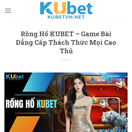
Bỏ
qua
nội
dung
Rồng Hổ KUBET – Game Bài
Đẳng Cấp Thách Thức Mọi Cao
Thủ