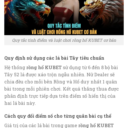
Quy tắc tính điểm và luật chơi rồng hổ KUBET cơ bản
Quy định sử dụng các lá bài Tây tiêu chuẩn
Hệ thống
rồng hổ KUBET
sử dụng từ 6 đến 8 bộ bài
Tây 52 lá được xáo trộn ngẫu nhiên. Nữ Dealer sẽ
chia đều cho mỗi bên Rồng và Hổ duy nhất 1 quân
bài trong mỗi phiên chơi. Kết quả thắng thua được
phân định trực tiếp dựa trên điểm số hiển thị của
hai lá bài này.
Cách quy đổi điểm số cho từng quân bài cụ thể
Giá trị của các lá bài trong game
rồng hổ KUBET