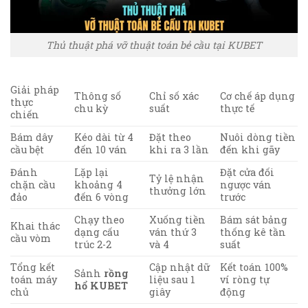
Thủ thuật phá vỡ thuật toán bẻ cầu tại KUBET
Giải pháp
Thông số
Chỉ số xác
Cơ chế áp dụng
thực
chu kỳ
suất
thực tế
chiến
Bám dây
Kéo dài từ 4
Đặt theo
Nuôi dòng tiền
cầu bệt
đến 10 ván
khi ra 3 lần
đến khi gãy
Đánh
Lặp lại
Đặt cửa đối
Tỷ lệ nhận
chặn cầu
khoảng 4
ngược ván
thưởng lớn
đảo
đến 6 vòng
trước
Chạy theo
Xuống tiền
Bám sát bảng
Khai thác
dạng cấu
ván thứ 3
thống kê tần
cầu vòm
trúc 2-2
và 4
suất
Tổng kết
Cập nhật dữ
Kết toán 100%
Sảnh
rồng
toán máy
liệu sau 1
ví ròng tự
hổ KUBET
chủ
giây
động