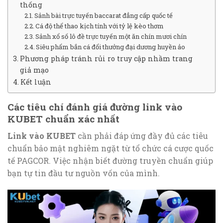
thống
Sảnh bài trực tuyến baccarat đẳng cấp quốc tế
Cá độ thể thao kịch tính với tỷ lệ kèo thơm
Sảnh xổ số lô đề trực tuyến một ăn chín mươi chín
Siêu phẩm bắn cá đổi thưởng đại dương huyền ảo
Phương pháp tránh rủi ro truy cập nhầm trang
giả mạo
Kết luận
Các tiêu chí đánh giá đường link vào
KUBET chuẩn xác nhất
Link vào KUBET
cần phải đáp ứng đầy đủ các tiêu
chuẩn bảo mật nghiêm ngặt từ tổ chức cá cược quốc
tế PAGCOR. Việc nhận biết đường truyền chuẩn giúp
bạn tự tin đầu tư nguồn vốn của mình.