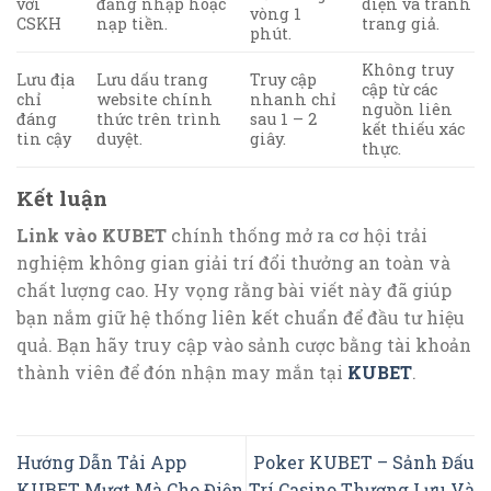
với
đăng nhập hoặc
diện và tránh
vòng 1
CSKH
nạp tiền.
trang giả.
phút.
Không truy
Lưu địa
Lưu dấu trang
Truy cập
cập từ các
chỉ
website chính
nhanh chỉ
nguồn liên
đáng
thức trên trình
sau 1 – 2
kết thiếu xác
tin cậy
duyệt.
giây.
thực.
Kết luận
Link vào KUBET
chính thống mở ra cơ hội trải
nghiệm không gian giải trí đổi thưởng an toàn và
chất lượng cao. Hy vọng rằng bài viết này đã giúp
bạn nắm giữ hệ thống liên kết chuẩn để đầu tư hiệu
quả. Bạn hãy truy cập vào sảnh cược bằng tài khoản
thành viên để đón nhận may mắn tại
KUBET
.
Hướng Dẫn Tải App
Poker KUBET – Sảnh Đấu
KUBET Mượt Mà Cho Điện
Trí Casino Thượng Lưu Và