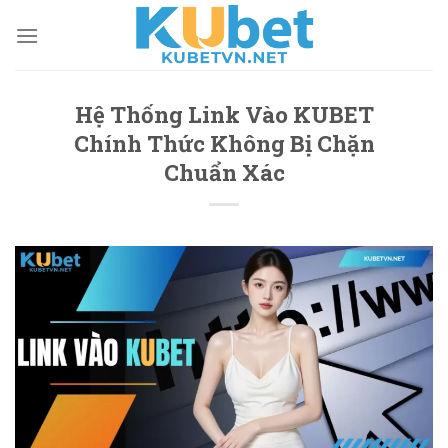
Bỏ
qua
nội
dung
Hệ Thống Link Vào KUBET
Chính Thức Không Bị Chặn
Chuẩn Xác