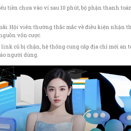
Nếu tiền chưa vào ví sau 10 phút, bộ phận thanh toán
i: Hội viên thường thắc mắc về điều kiện nhận t
u nguồn vốn cược.
 link cũ bị chặn, hệ thống cung cấp địa chỉ mới an t
đảo người dùng.