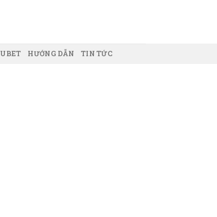
KUBET
HƯỚNG DẪN
TIN TỨC