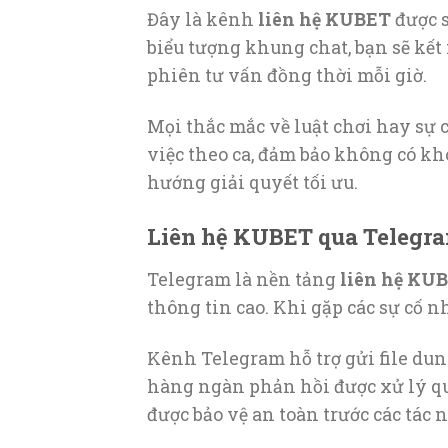
Đây là kênh
liên hệ KUBET
được s
biểu tượng khung chat, bạn sẽ kết
phiên tư vấn đồng thời mỗi giờ.
Mọi thắc mắc về luật chơi hay sự 
việc theo ca, đảm bảo không có kh
hướng giải quyết tối ưu.
Liên hệ KUBET qua Telegra
Telegram là nền tảng
liên hệ KU
thông tin cao. Khi gặp các sự cố
Kênh Telegram hỗ trợ gửi file dung
hàng ngàn phản hồi được xử lý qu
được bảo vệ an toàn trước các tác