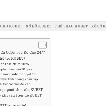
SINO KUBET
NỔ HŨ KUBET
THỂ THAO KUBET
XỔ SỐ 
Cá Cược Tốc Độ Cao 24/7
 hỗ trợ KUBET?
 chính thức 2026
 phản hồi dưới 30 giây
 mật danh tính tuyệt đối
quyết tình huống khẩn cấp
hi tiết các vấn đề khó
trợ người chơi của KUBET
p khi cần liên hệ KUBET
?
UBET là bao nhiêu?