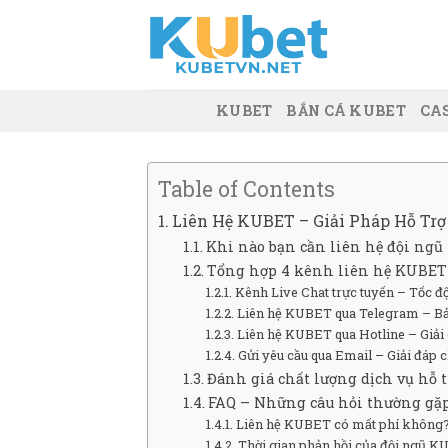
Bỏ
qua
nội
dung
KUBET
BẮN CÁ KUBET
CA
Table of Contents
Liên Hệ KUBET – Giải Pháp Hỗ Trợ 
Khi nào bạn cần liên hệ đội ngũ
Tổng hợp 4 kênh liên hệ KUBET
Kênh Live Chat trực tuyến – Tốc độ
Liên hệ KUBET qua Telegram – Bảo
Liên hệ KUBET qua Hotline – Giải 
Gửi yêu cầu qua Email – Giải đáp c
Đánh giá chất lượng dịch vụ hỗ 
FAQ – Những câu hỏi thường gặ
Liên hệ KUBET có mất phí không
Thời gian phản hồi của đội ngũ K