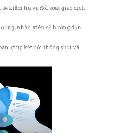
 sẽ kiểm tra và đối soát giao dịch
hưởng, nhân viên sẽ hướng dẫn
oàn, giúp kết nối thông suốt và