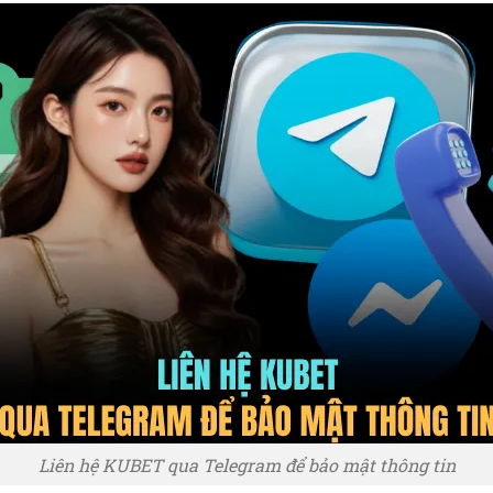
Liên hệ KUBET qua Telegram để bảo mật thông tin