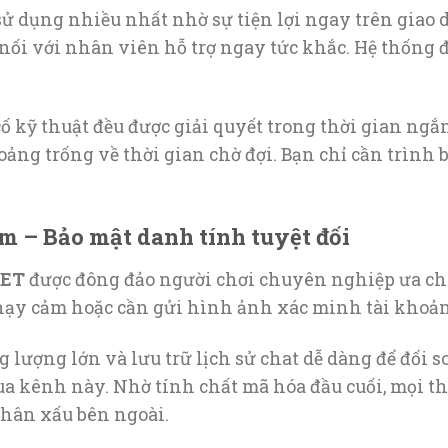
ử dụng nhiều nhất nhờ sự tiện lợi ngay trên giao 
 nối với nhân viên hỗ trợ ngay tức khắc. Hệ thống đ
cố kỹ thuật đều được giải quyết trong thời gian ngắ
oảng trống về thời gian chờ đợi. Bạn chỉ cần trình 
m – Bảo mật danh tính tuyệt đối
BET
được đông đảo người chơi chuyên nghiệp ưa c
 nhạy cảm hoặc cần gửi hình ảnh xác minh tài khoả
 lượng lớn và lưu trữ lịch sử chat dễ dàng để đối s
a kênh này. Nhờ tính chất mã hóa đầu cuối, mọi th
 nhân xấu bên ngoài.