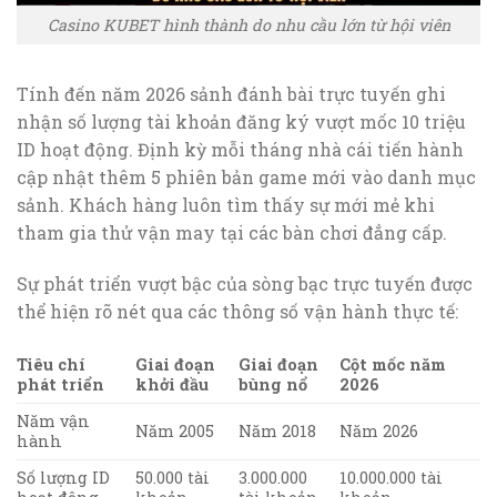
Casino KUBET hình thành do nhu cầu lớn từ hội viên
Tính đến năm 2026 sảnh đánh bài trực tuyến ghi
nhận số lượng tài khoản đăng ký vượt mốc 10 triệu
ID hoạt động. Định kỳ mỗi tháng nhà cái tiến hành
cập nhật thêm 5 phiên bản game mới vào danh mục
sảnh. Khách hàng luôn tìm thấy sự mới mẻ khi
tham gia thử vận may tại các bàn chơi đẳng cấp.
Sự phát triển vượt bậc của sòng bạc trực tuyến được
thể hiện rõ nét qua các thông số vận hành thực tế:
Tiêu chí
Giai đoạn
Giai đoạn
Cột mốc năm
phát triển
khởi đầu
bùng nổ
2026
Năm vận
Năm 2005
Năm 2018
Năm 2026
hành
Số lượng ID
50.000 tài
3.000.000
10.000.000 tài