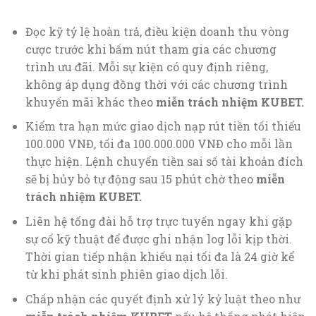
Đọc kỹ tỷ lệ hoàn trả, điều kiện doanh thu vòng
cược trước khi bấm nút tham gia các chương
trình ưu đãi. Mỗi sự kiện có quy định riêng,
không áp dụng đồng thời với các chương trình
khuyến mãi khác theo
miễn trách nhiệm KUBET.
Kiểm tra hạn mức giao dịch nạp rút tiền tối thiểu
100.000 VNĐ, tối đa 100.000.000 VNĐ cho mỗi lần
thực hiện. Lệnh chuyển tiền sai số tài khoản đích
sẽ bị hủy bỏ tự động sau 15 phút chờ theo
miễn
trách nhiệm KUBET.
Liên hệ tổng đài hỗ trợ trực tuyến ngay khi gặp
sự cố kỹ thuật để được ghi nhận log lỗi kịp thời.
Thời gian tiếp nhận khiếu nại tối đa là 24 giờ kể
từ khi phát sinh phiên giao dịch lỗi.
Chấp nhận các quyết định xử lý kỷ luật theo như