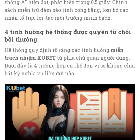
thống AI hiện đại, phát hiện trong 0,5 giây. Chính
sách miễn trừ đảm bảo tính công bằng, loại bỏ các
nhân tố trục lợi, tạo môi trường minh bạch.
4 tình huống hệ thống được quyền từ chối
bồi thường
Hệ thống quy định rõ ràng các tình huống
miễn
trách nhiệm KUBET
từ phía chủ quan người dùng.
Dưới đây là 4 trường hợp cụ thể đơn vị sẽ không chịu
bất kỳ nghĩa vụ liên đới nào.