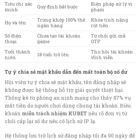
Tiêu chí xác
Biện pháp xử lý vi
Quy định bắt buộc
minh
phạm
Trùng khớp 100% thẻ
Khóa tính năng
Họ và tên
ngân hàng
rút tiền
Số điện
Chưa tạo tài khoản
Từ chối gửi mã
thoại
game
OTP
Tuổi thành
Thu hồi tài khoản
18 tuổi trở lên
niên
vĩnh viễn
Tự ý chia sẻ mật khẩu dẫn đến mất toàn bộ số dư
Hội viên tự ý chia sẻ mật khẩu, tên đăng nhập sẽ
không được hệ thống hỗ trợ giải quyết thiệt hại.
Thống kê từ phòng an ninh mạng cho thấy 87% vụ
mất tiền do người chơi dùng chung tài khoản. Điều
khoản
miễn trách nhiệm KUBET
nêu rõ đơn vị từ
chối cấp lại số dư nếu có lịch sử IP lạ.
Hệ thống lưu trữ lịch sử đăng nhập tối đa 90 ngày để